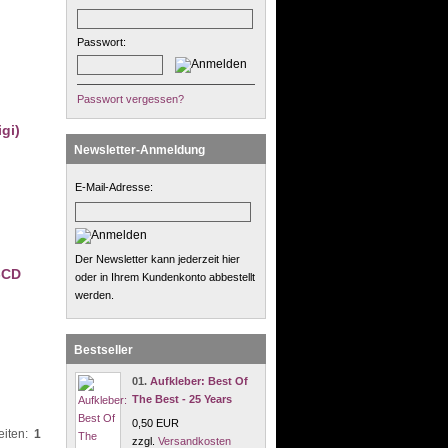
Passwort:
Passwort vergessen?
gi)
Newsletter-Anmeldung
E-Mail-Adresse:
Der Newsletter kann jederzeit hier
-CD
oder in Ihrem Kundenkonto abbestellt
werden.
Bestseller
01.
Aufkleber: Best Of
The Best - 25 Years
0,50 EUR
eiten:
1
zzgl.
Versandkosten