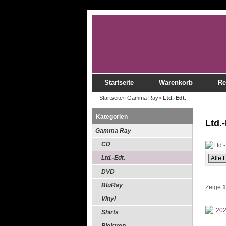
Startseite
Warenkorb
Re
Startseite
»
Gamma Ray
»
Ltd.-Edt.
Kategorien
Ltd.-
Gamma Ray
CD
Ltd.-Edt.
DVD
BluRay
Zeige
1
Vinyl
Shirts