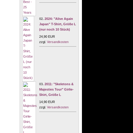
02.
2024: "Alive Again
Japan" T-Shirt, Größe L
(nur noch 10 Stück)
24,90 EUR
zzgl.
Versandkosten
03.
2011: "Skeletons &
Majesties Tour" Girlie-
Shirt, Größe L
14,90 EUR
zzgl.
Versandkosten