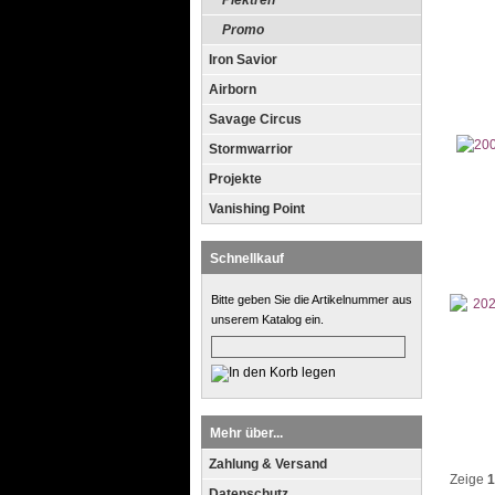
Plektren
Promo
Iron Savior
Airborn
Savage Circus
Stormwarrior
Projekte
Vanishing Point
Schnellkauf
Bitte geben Sie die Artikelnummer aus
unserem Katalog ein.
Mehr über...
Zahlung & Versand
Zeige
1
Datenschutz