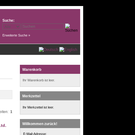
Suche:
Erweiterte Suche »
Warenkorb
Ihr Warenkorb ist leer.
Merkzettel
Ihr Merkzettel ist leer.
eiten:
1
Willkommen zurück!
Ltd.
E-Mail-Adresse: