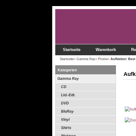
Startseite
Warenkorb
Re
Startseite
»
Gamma Ray
»
Promo
»
Aufkleber: Best
Kategorien
Aufk
Gamma Ray
CD
Ltd.-Edt.
DVD
BluRay
Vinyl
Shirts