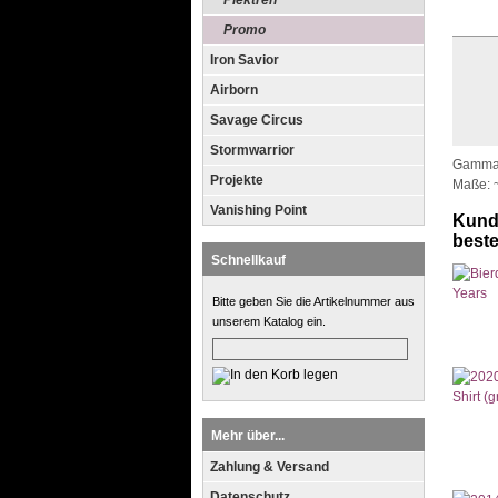
Plektren
Promo
Iron Savior
Airborn
Savage Circus
Stormwarrior
Gamma R
Projekte
Maße: 
Vanishing Point
Kunde
bestel
Schnellkauf
Bitte geben Sie die Artikelnummer aus
unserem Katalog ein.
Mehr über...
Zahlung & Versand
Datenschutz