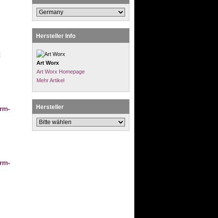
Hersteller Info
t
Art Worx
Art Worx Homepage
Mehr Artikel
Hersteller
rm-
rm-