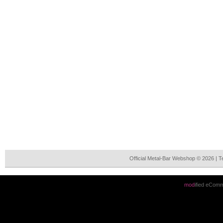
Official Metal-Bar Webshop © 2026 | 
mod
ified eCom