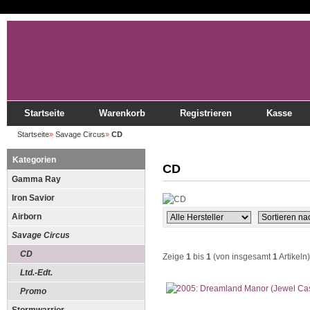
Startseite
Warenkorb
Registrieren
Kasse
Startseite
»
Savage Circus
»
CD
Kategorien
CD
Gamma Ray
Iron Savior
Airborn
Savage Circus
CD
Zeige
1
bis
1
(von insgesamt
1
Artikeln)
Ltd.-Edt.
Promo