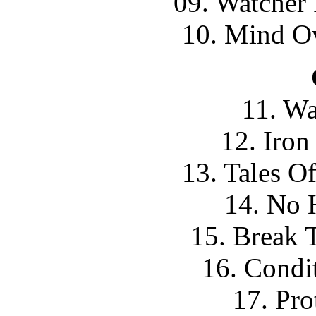
09. Watcher 
10. Mind Ov
11. Wa
12. Iron
13. Tales O
14. No 
15. Break 
16. Condi
17. Pro