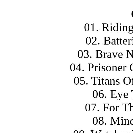
01. Ridin
02. Batte
03. Brave 
04. Prisoner
05. Titans 
06. Eye 
07. For T
08. Mind